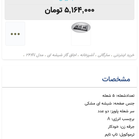
5,164,000
تومان
...
خرید اینترنتی
سارگاتی
آشپزخانه
اجاق گاز شیشه ای
مدل 246N
،
،
،
،
،
مشخصات
تعدادشعله: 5 شعله
جنس صفحه: شیشه ای مشکی
سر شعله پلوپز: دو عدد
برچسب انرژی: A
جرقه زن: خودکار
ترموکوپل: تاپ تایم