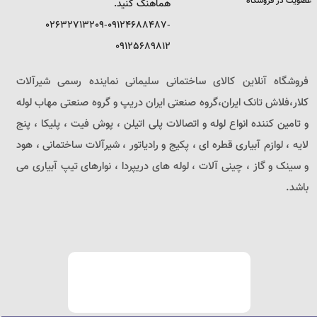
عضویت در فروشگاه
هماهنگ کنید.
02632713209-09124688487-
09125689812
فروشگاه آنلاین کالای ساختمانی سلیمانی نماینده رسمی شیرآلات
کلار،فلاش تانک ایران،گروه صنعتی ایران دریپ و گروه صنعتی مهاب لوله
و تامین کننده انواع لوله و اتصالات پلی اتیلن ، پوش فیت ، پلیکا ، پنج
لایه ، لوازم آبیاری قطره ای ، پکیج و رادیاتور ، شیرآلات ساختمانی ، هود
و سینک و گاز ، چینی آلات ، لوله های دریپردا ، نوارهای تیپ آبیاری می
باشد.