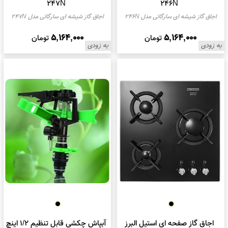
247N
246N
اجاق گاز شیشه ای سارگاتی مدل 246N
اجاق گاز شیشه ای سارگاتی مدل 247N
5,164,000
5,164,000
تومان
تومان
به زودی
به زودی
اجاق گاز صفحه ای استیل البرز
آبپاش چکشی قابل تنظیم 1/2 اینچ