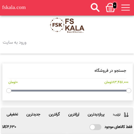
0
fskala.com
ورود به سایت
جستجو در فروشگاه
83,451,000تومان
0تومان
پربازدیدترین
ارزانترین
گرانترین
جدیدترین
تخفیفی
ترتیب:
فقط کالاهای موجود
4,630کالا